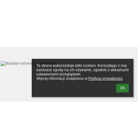
Ta strona wykorzystuje pliki cookies. Korzystając z niej 
wyrażasz zgodę na ich używanie, zgodnie z aktualnymi 
ustawieniami przeglądarki.

Więcej informacji znajdziesz w 
Polityce prywatności
.
OK