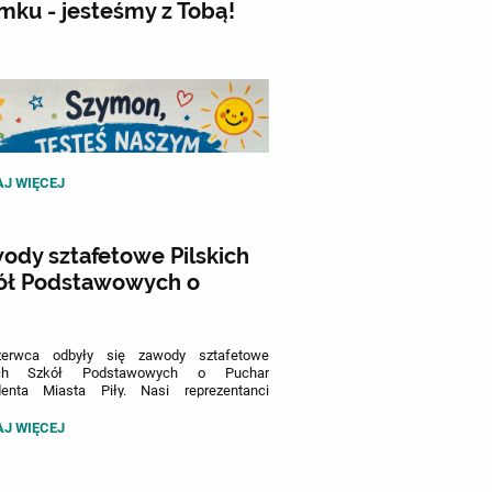
mku - jesteśmy z Tobą!
07.2026
KU
J WIĘCEJ
EŚMY
:
ody sztafetowe Pilskich
ół Podstawowych o
har Prezydenta Miasta
07.2026
erwca odbyły się zawody sztafetowe
kich Szkół Podstawowych o Puchar
denta Miasta Piły. Nasi reprezentanci
zentowali się znakomicie, zdobywając
ższe miejsca na podium we wszystkich
DY
J WIĘCEJ
riach wiekowych.
FETOWE
ICH
Ł
y III