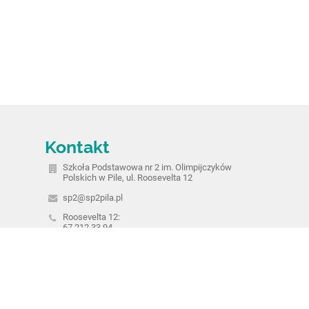
Kontakt
Szkoła Podstawowa nr 2 im. Olimpijczyków
Polskich w Pile, ul. Roosevelta 12
sp2@sp2pila.pl
Roosevelta 12:
67 212 33 94
Bydgoska 23:
67 351 05 14,
67 351 05 16
ul. Roosevelta 12
64-920 Piła
Poland