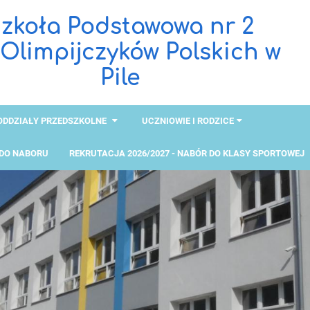
zkoła Podstawowa nr 2
 Olimpijczyków Polskich w
Pile
ODDZIAŁY PRZEDSZKOLNE
UCZNIOWIE I RODZICE
 DO NABORU
REKRUTACJA 2026/2027 - NABÓR DO KLASY SPORTOWEJ