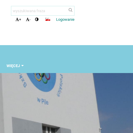
Logowanie
+
-
WIĘCEJ