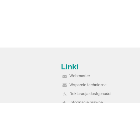
Linki
Webmaster
Wsparcie techniczne
Deklaracja dostępności
Informacje prawne
Polityka prywatności
Metryczka
Mapa strony
O szkole