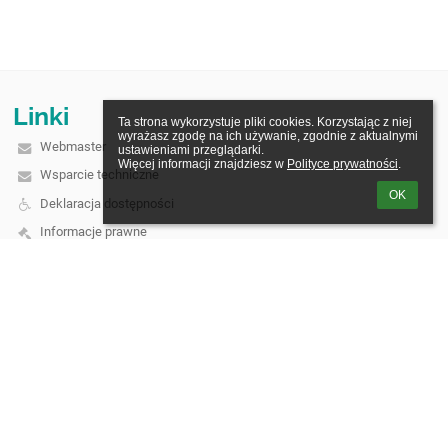
Linki
Ta strona wykorzystuje pliki cookies. Korzystając z niej 
wyrażasz zgodę na ich używanie, zgodnie z aktualnymi 
Webmaster
ustawieniami przeglądarki.

Więcej informacji znajdziesz w 
Polityce prywatności
.
Wsparcie techniczne
OK
Deklaracja dostępności
Informacje prawne
Polityka prywatności
Metryczka
Mapa strony
O szkole
Kontakt
Aktualności
Kontakt