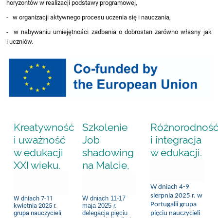
horyzontów w realizacji podstawy programowej,
- w organizacji aktywnego procesu uczenia się i nauczania,
- w nabywaniu umiejętności zadbania o dobrostan zarówno własny jak
i uczniów.
Kreatywność
Szkolenie
Różnorodnoś
i uważność
Job
i integracja
w edukacji
shadowing
w edukacji.
XXI wieku.
na Malcie,
31.05.2026 19:07
08.07.2026 16:27
13.09.2025 20:47
W dniach 4-9
sierpnia 2025 r. w
W dniach 7-11
W dniach 11-17
Portugalii grupa
kwietnia 2025 r.
maja 2025 r.
grupa nauczycieli
delegacja pięciu
pięciu nauczycieli