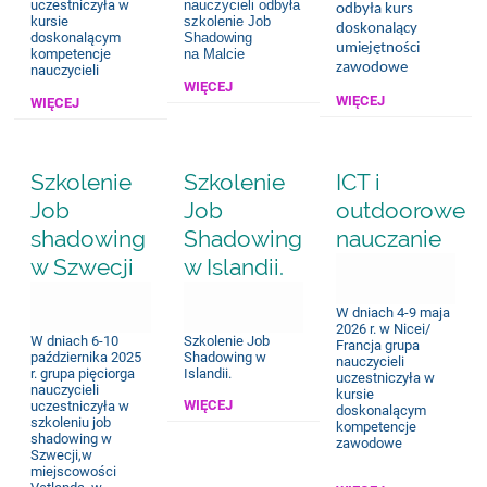
uczestniczyła w
nauczycieli odbyła
odbyła kurs
kursie
szkolenie Job
doskonalący
doskonalącym
Shadowing
umiejętności
kompetencje
na Malcie
zawodowe
nauczycieli
WIĘCEJ
WIĘCEJ
WIĘCEJ
Szkolenie
Szkolenie
ICT i
Job
Job
outdoorowe
shadowing
Shadowing
nauczanie
w Szwecji
w Islandii.
31.05.2026 19:36
W dniach 4-9 maja
10.12.2025 11:06
15.04.2026 12:42
2026 r. w Nicei/
W dniach 6-10
Szkolenie Job
Francja grupa
października 2025
Shadowing w
nauczycieli
r. grupa pięciorga
Islandii.
uczestniczyła w
nauczycieli
kursie
WIĘCEJ
uczestniczyła w
doskonalącym
szkoleniu job
kompetencje
shadowing w
zawodowe
Szwecji,w
miejscowości