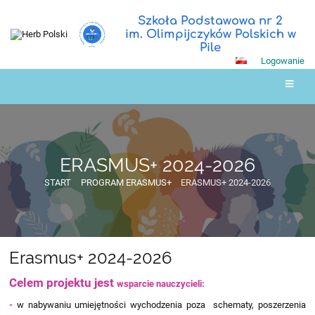
Szkoła Podstawowa nr 2
im. Olimpijczyków Polskich w
Pile
Logowanie
ERASMUS+ 2024-2026
START
PROGRAM ERASMUS+
ERASMUS+ 2024-2026
Erasmus+ 2024-2026
ERASMUS+
2024-
Celem projektu jest
wsparcie nauczycieli:
2026
-
w nabywaniu umiejętności wychodzenia poza schematy, poszerzenia