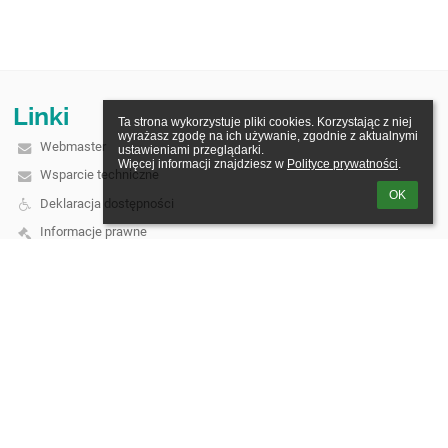
Linki
Ta strona wykorzystuje pliki cookies. Korzystając z niej 
wyrażasz zgodę na ich używanie, zgodnie z aktualnymi 
Webmaster
ustawieniami przeglądarki.

Więcej informacji znajdziesz w 
Polityce prywatności
.
Wsparcie techniczne
OK
Deklaracja dostępności
Informacje prawne
Polityka prywatności
Metryczka
Mapa strony
O szkole
Kontakt
Aktualności
Kontakt