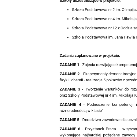
Szkoły uczestniczące w projekcie:
Szkoła Podstawowa nr 2 im. Olimpijc
Szkoła Podstawowa nr 4 im. Mikołaja 
Szkoła Podstawowa nr 12 z Oddziałam
Szkoła Podstawowa im. Jana Pawła II 
Zadania zaplanowane w projekcie:
ZADANIE 1
- Zajęcia rozwijające kompetenc
ZADANIE 2
- Eksperymenty demonstracyjne -
fizyki i chemii - realizacja 5 pokazów z prze
ZADANIE 3
- Tworzenie warunków do rozwi
oraz Szkoły Podstawowej nr 4 im. Mikołaja K
ZADANIE 4
- Podnoszenie kompetencji 
różnorodnością w klasie”
ZADANIE 5
- Doradztwo zawodowe dla uczni
ZADANIE 6
- Przystanek Praca – włączan
wykonujące najbardziej pożądane zawody 