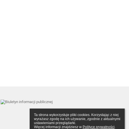
Ta strona wykorzystuje pliki cookies. Korzystając z niej 
wyrażasz zgodę na ich używanie, zgodnie z aktualnymi 
ustawieniami przeglądarki.

Więcej informacji znajdziesz w 
Polityce prywatności
.