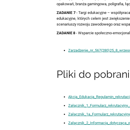
opakowań, branża gamingowa, poligrafia, łą
ZADANIE 7
- Targi edukacyjne – współprac
edukacyjne, których celem jest zwiększeni
scenariuszy rozwoju zawodowego oraz wsparc
ZADANIE 8
- Wsparcie społeczno-emocjonaln
Zarzadzenie_nr_567(280)25_8_wrzes
Pliki do pobrani
Akcja_Edukacja_Regulamin_rekrutacj
Załącznik_1_Formularz_rekrutacyjny_
Załącznik_1a_Formularz_rekrutacyjny
Załącznik_2_Informacja_dotycząca_