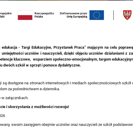
 edukacja - Targi Edukacyjne, Przystanek Praca” mającym na celu poprawę j
az umiejętności uczniów i nauczycieli, dzięki objęciu uczniów działaniami
petencje kluczowe, wsparciem społeczno-emocjonalnym, targom edukacyjnym
niu dwóch szkół w sprzęt i pomoce dydaktyczne.
i są dostępne na stronach internetowych i mediach społecznościowych szkół 
elom za pośrednictwem e-dziennika.
 w załącznikach.
ie i skorzystania z możliwości rozwoju!
2026
rowany, swoim zasięgiem obejmie uczniów oraz nauczycieli ze szkół podstawowy