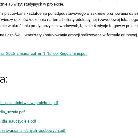
cznie 16 wizyt studyjnych w projekcie.
a z placówkami kształcenia ponadpodstawowego w zakresie promowania dalsze
e wiedzy uczniów/uczennic na temat oferty edukacyjnej i zawodowej lokalneg
ie w określeniu predyspozycji zawodowych, łącznie 4 edycje targów w projek
e uczniów — warsztaty kontrolowania emocji realizowane w formule grupowej d
nia_2025_zmiana_zal_nr_1_1a_do_Regulaminu.pdf
a:
i_i_uczestnictwa_w_projekcie.pdf
dla_ucznia.pdf
_dla_nauczyciela.pdf
przetwarzania_danych_osobowych.pdf