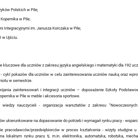
zyków Polskich w Pile;
Kopernika w Pile;
i Integracyjnymi im. Janusza Korczaka w Pile;
w Ujściu.
je kluczowe dla uczniów z zakresu języka angielskiego i matematyki dla 192 uc
 cykl pokazów dla uczniów w celu zainteresowania uczniów nauką oraz wprowa
dmiotu w semestrze.
jania zainteresowań i integracji uczniów – doposażenie Szkoły Podstawow
opernika w Pile w meble i akcesoria sportowe.
i wiedzy nauczycieli - organizacja warsztatów z zakresu “Nowoczesnych 
ów ukierunkowane na dopasowanie do potrzeb i wymagań rynku pracy - wsparci
ie pracodawców/przedsiębiorców w proces kształcenia - wizyty studyjne 
na lokalnym rynku pracy tj. m.in. elektronika, automatyka, robotyka, mecha