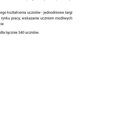
go kształcenia uczniów - jednodniowe targi
o rynku pracy, wskazanie uczniom możliwych
cie
la łącznie 340 uczniów.