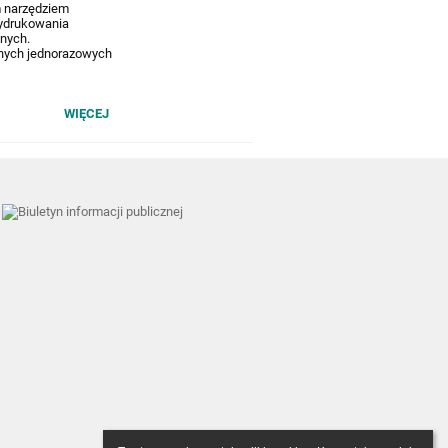
m narzędziem
wydrukowania
znych.
anych jednorazowych
WIĘCEJ