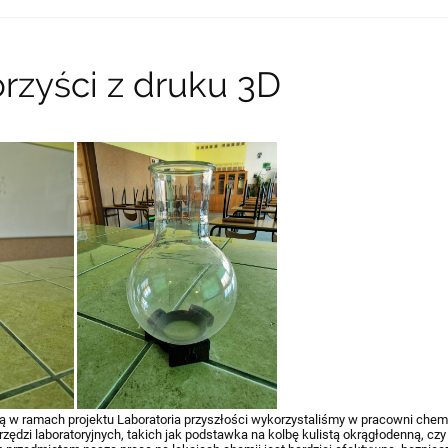
rzyści z druku 3D
 w ramach projektu Laboratoria przyszłości wykorzystaliśmy w pracowni chem
rzędzi laboratoryjnych, takich jak podstawka na kolbę kulistą okrągłodenną, czy