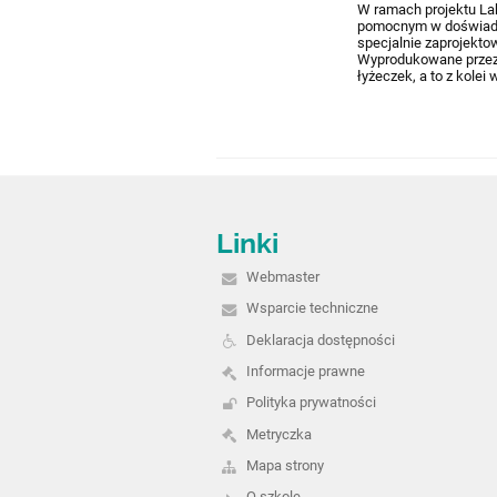
W ramach projektu Lab
pomocnym w doświadcz
specjalnie zaprojekto
Wyprodukowane przez 
łyżeczek, a to z kole
Linki
Webmaster
Wsparcie techniczne
Deklaracja dostępności
Informacje prawne
Polityka prywatności
Metryczka
Mapa strony
O szkole