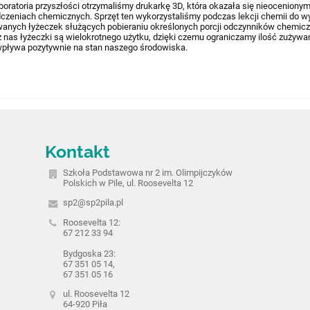
oratoria przyszłości otrzymaliśmy drukarkę 3D, która okazała się nieoceniony
eniach chemicznych. Sprzęt ten wykorzystaliśmy podczas lekcji chemii do 
wanych łyżeczek służących pobieraniu określonych porcji odczynników chemic
nas łyżeczki są wielokrotnego użytku, dzięki czemu ograniczamy ilość zużyw
i wpływa pozytywnie na stan naszego środowiska.
Kontakt
Szkoła Podstawowa nr 2 im. Olimpijczyków
Polskich w Pile, ul. Roosevelta 12
sp2@sp2pila.pl
Roosevelta 12:
67 212 33 94
Bydgoska 23:
67 351 05 14,
67 351 05 16
ul. Roosevelta 12
64-920 Piła