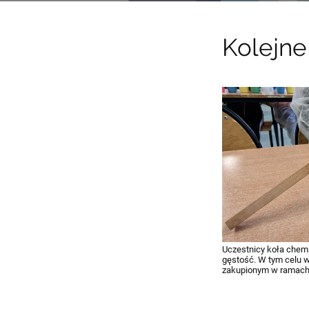
REALIZACJA
Kolejne
PROJEKTU
27.09.2023 21:44
W
NASZEJ
SZKOLE
Uczestnicy koła chemi
gęstość. W tym celu w
zakupionym w ramach p