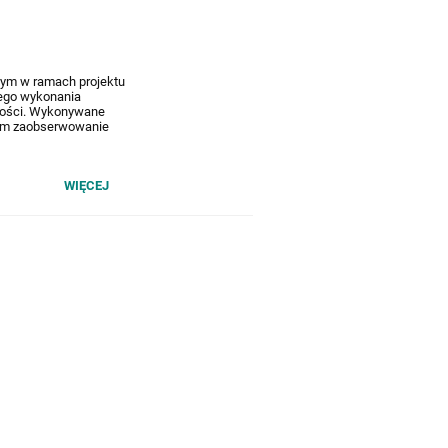
tym w ramach projektu
nego wykonania
wości. Wykonywane
y im zaobserwowanie
WIĘCEJ