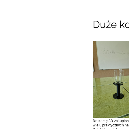
Duże ko
27.09.2023 21:41
Drukarkę 3D zakupioną
wielu praktycznych na