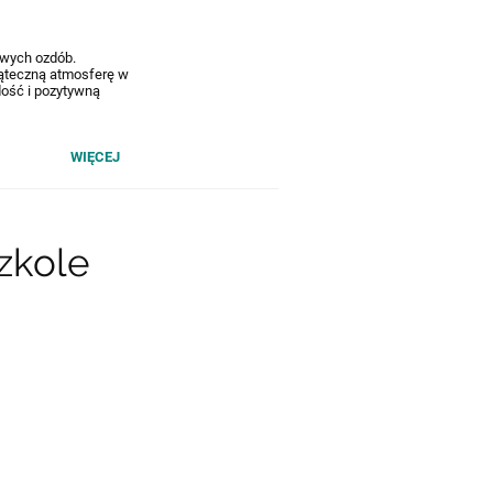
owych ozdób.
iąteczną atmosferę w
ość i pozytywną
WIĘCEJ
zkole