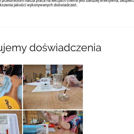
 przedmiotom nasza praca na lekcjach chemii jest bardziej efektywna, bezpiecz
iększenia jakości wykonywanych doświadczeń.
jemy doświadczenia