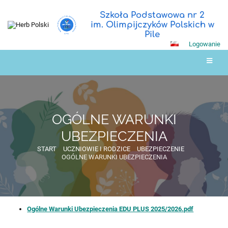
Szkoła Podstawowa nr 2
im. Olimpijczyków Polskich w
Pile
Logowanie
OGÓLNE WARUNKI
UBEZPIECZENIA
START
UCZNIOWIE I RODZICE
UBEZPIECZENIE
OGÓLNE WARUNKI UBEZPIECZENIA
OGÓLNE
Ogólne Warunki Ubezpieczenia EDU PLUS 2025/2026.pdf
WARUNKI