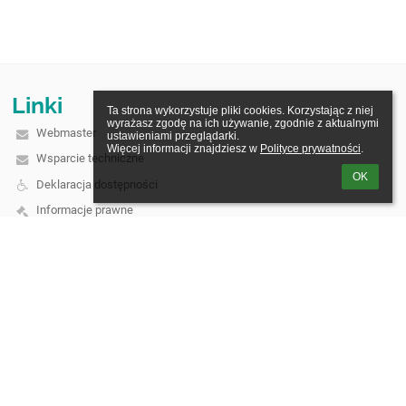
Linki
Ta strona wykorzystuje pliki cookies. Korzystając z niej 
wyrażasz zgodę na ich używanie, zgodnie z aktualnymi 
Webmaster
ustawieniami przeglądarki.

Więcej informacji znajdziesz w 
Polityce prywatności
.
Wsparcie techniczne
OK
Deklaracja dostępności
Informacje prawne
Polityka prywatności
Metryczka
Mapa strony
O szkole
Kontakt
Aktualności
Kontakt