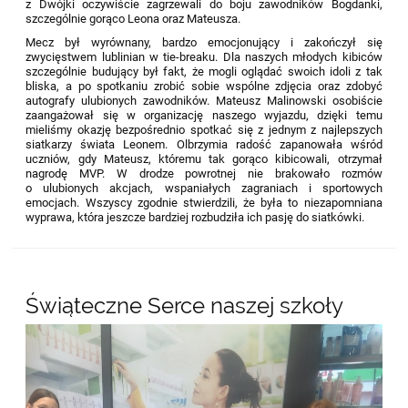
z Dwójki oczywiście zagrzewali do boju zawodników Bogdanki,
szczególnie gorąco Leona oraz Mateusza.
Mecz był wyrównany, bardzo emocjonujący i zakończył się
zwycięstwem lublinian w tie-breaku. Dla naszych młodych kibiców
szczególnie budujący był fakt, że mogli oglądać swoich idoli z tak
bliska, a po spotkaniu zrobić sobie wspólne zdjęcia oraz zdobyć
autografy ulubionych zawodników. Mateusz Malinowski osobiście
zaangażował się w organizację naszego wyjazdu, dzięki temu
mieliśmy okazję bezpośrednio spotkać się z jednym z najlepszych
siatkarzy świata Leonem. Olbrzymia radość zapanowała wśród
uczniów, gdy Mateusz, któremu tak gorąco kibicowali, otrzymał
nagrodę MVP. W drodze powrotnej nie brakowało rozmów
o ulubionych akcjach, wspaniałych zagraniach i sportowych
emocjach. Wszyscy zgodnie stwierdzili, że była to niezapomniana
wyprawa, która jeszcze bardziej rozbudziła ich pasję do siatkówki.
Świąteczne Serce naszej szkoły