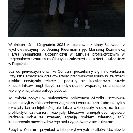
W dniach
8 – 12 grudnia 2025 r
.
uczniowie z klasy 6a, wraz z
wychowawczynią
p. Joanną Ficerman
i
pp. Marzeną Koźmińską
i Ewą Semanicką,
uczestniczyli w turnusie profilaktycznym w
Regionalnym Centrum Profilaktyki Uzależnień dla Dzieci i Młodzieży
w Rogoźnie.
Już od pierwszych chwil w Centrum poczuliśmy się mile widziani.
Przyjazna atmosfera oraz otwartość pracowników sprawiły, że dzieci
szybko nawiązały relacje i poczuły się komfortowo. Każdy
z uczestników mógł liczyć na indywidualne wsparcie, co znacząco
wpłynęło na jakość całego pobytu.
W trakcie pobytu w malowniczo położonym ośrodku uczniowie
uczestniczyli w różnorodnych zajęciach i warsztatach, które nie tylko
rozwijały ich umiejętności, ale także wzbogacały wiedzę na temat
profilaktyki uzależnień, rozwijały kluczowe umiejętności życiowe
(radzenie sobie ze stresem, agresją, brakiem tolerancji, itp.),
kształtowały nawyki zdrowego stylu życia (warsztaty kulinarne.
Pobyt w Centrum przyniósł wiele pozytywnych skutków. Uczniowie