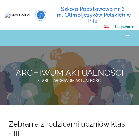
Szkoła Podstawowa nr 2
im. Olimpijczyków Polskich w
Pile
Logowanie
ARCHIWUM AKTUALNOŚCI
START
ARCHIWUM AKTUALNOŚCI
ARCHIWUM
Zebrania z rodzicami uczniów klas I
AKTUALNOŚCI
- III