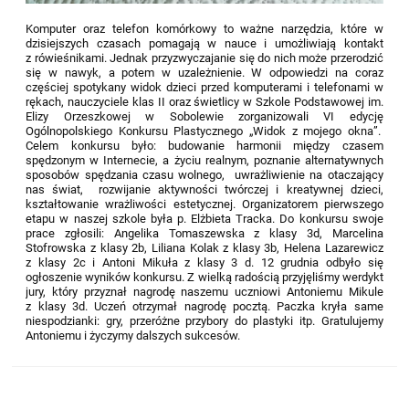
Komputer oraz telefon komórkowy to ważne narzędzia, które w
dzisiejszych czasach pomagają w nauce i umożliwiają kontakt
z rówieśnikami. Jednak przyzwyczajanie się do nich może przerodzić
się w nawyk, a potem w uzależnienie. W odpowiedzi na coraz
częściej spotykany widok dzieci przed komputerami i telefonami w
rękach, nauczyciele klas II oraz świetlicy w Szkole Podstawowej im.
Elizy Orzeszkowej w Sobolewie zorganizowali VI edycję
Ogólnopolskiego Konkursu Plastycznego „Widok z mojego okna”.
Celem konkursu było: budowanie harmonii między czasem
spędzonym w Internecie, a życiu realnym, poznanie alternatywnych
sposobów spędzania czasu wolnego, uwrażliwienie na otaczający
nas świat, rozwijanie aktywności twórczej i kreatywnej dzieci,
kształtowanie wrażliwości estetycznej. Organizatorem pierwszego
etapu w naszej szkole była p. Elżbieta Tracka. Do konkursu swoje
prace zgłosili: Angelika Tomaszewska z klasy 3d, Marcelina
Stofrowska z klasy 2b, Liliana Kolak z klasy 3b, Helena Lazarewicz
z klasy 2c i Antoni Mikuła z klasy 3 d. 12 grudnia odbyło się
ogłoszenie wyników konkursu. Z wielką radością przyjęliśmy werdykt
jury, który przyznał nagrodę naszemu uczniowi Antoniemu Mikule
z klasy 3d. Uczeń otrzymał nagrodę pocztą. Paczka kryła same
niespodzianki: gry, przeróżne przybory do plastyki itp. Gratulujemy
Antoniemu i życzymy dalszych sukcesów.