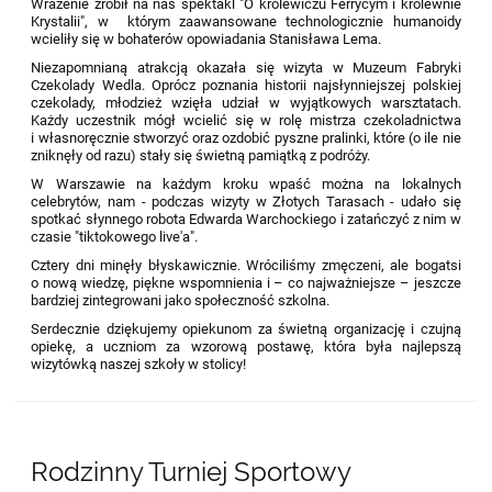
Wrażenie zrobił na nas spektakl "O królewiczu Ferrycym i królewnie
Krystalii", w którym zaawansowane technologicznie humanoidy
wcieliły się w bohaterów opowiadania Stanisława Lema.
Niezapomnianą atrakcją okazała się wizyta w Muzeum Fabryki
Czekolady Wedla. Oprócz poznania historii najsłynniejszej polskiej
czekolady, młodzież wzięła udział w wyjątkowych warsztatach.
Każdy uczestnik mógł wcielić się w rolę mistrza czekoladnictwa
i własnoręcznie stworzyć oraz ozdobić pyszne pralinki, które (o ile nie
zniknęły od razu) stały się świetną pamiątką z podróży.
W Warszawie na każdym kroku wpaść można na lokalnych
celebrytów, nam - podczas wizyty w Złotych Tarasach - udało się
spotkać słynnego robota Edwarda Warchockiego i zatańczyć z nim w
czasie "tiktokowego live'a".
Cztery dni minęły błyskawicznie. Wróciliśmy zmęczeni, ale bogatsi
o nową wiedzę, piękne wspomnienia i – co najważniejsze – jeszcze
bardziej zintegrowani jako społeczność szkolna.
Serdecznie dziękujemy opiekunom za świetną organizację i czujną
opiekę, a uczniom za wzorową postawę, która była najlepszą
wizytówką naszej szkoły w stolicy!
Rodzinny Turniej Sportowy