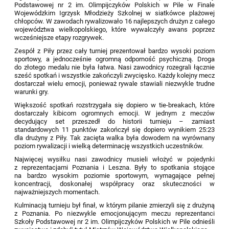
Podstawowej nr 2 im. Olimpijczyków Polskich w Pile w Finale
Wojewódzkim Igrzysk Młodzieży Szkolnej w siatkówce plażowej
chłopców. W zawodach rywalizowało 16 najlepszych drużyn z całego
województwa wielkopolskiego, które wywalczyły awans poprzez
wcześniejsze etapy rozgrywek.
Zespół z Piły przez cały turniej prezentował bardzo wysoki poziom
sportowy, a jednocześnie ogromną odporność psychiczną. Droga
do złotego medalu nie była łatwa. Nasi zawodnicy rozegrali łącznie
sześć spotkań i wszystkie zakończyli zwycięsko. Każdy kolejny mecz
dostarczał wielu emocji, ponieważ rywale stawiali niezwykle trudne
warunki gry.
Większość spotkań rozstrzygała się dopiero w tie-breakach, które
dostarczały kibicom ogromnych emocji. W jednym z meczów
decydujący set przeszedł do historii turnieju – zamiast
standardowych 11 punktów zakończył się dopiero wynikiem 25:23
dla drużyny z Piły. Tak zacięta walka była dowodem na wyrównany
poziom rywalizacji i wielką determinację wszystkich uczestników.
Najwięcej wysiłku nasi zawodnicy musieli włożyć w pojedynki
z reprezentacjami Poznania i Leszna. Były to spotkania stojące
na bardzo wysokim poziomie sportowym, wymagające pełnej
koncentracji, doskonałej współpracy oraz skuteczności w
najważniejszych momentach.
Kulminacją turnieju był finał, w którym pilanie zmierzyli się z drużyną
z Poznania. Po niezwykle emocjonującym meczu reprezentanci
Szkoły Podstawowej nr 2 im. Olimpijczyków Polskich w Pile odnieśli