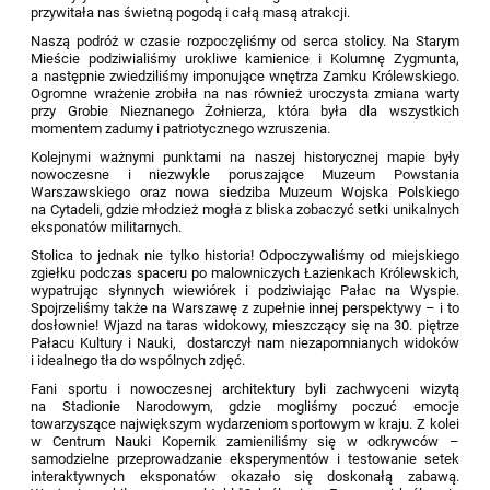
przywitała nas świetną pogodą i całą masą atrakcji.
Naszą podróż w czasie rozpoczęliśmy od serca stolicy. Na Starym
Mieście podziwialiśmy urokliwe kamienice i Kolumnę Zygmunta,
a następnie zwiedziliśmy imponujące wnętrza Zamku Królewskiego.
Ogromne wrażenie zrobiła na nas również uroczysta zmiana warty
przy Grobie Nieznanego Żołnierza, która była dla wszystkich
momentem zadumy i patriotycznego wzruszenia.
Kolejnymi ważnymi punktami na naszej historycznej mapie były
nowoczesne i niezwykle poruszające Muzeum Powstania
Warszawskiego oraz nowa siedziba Muzeum Wojska Polskiego
na Cytadeli, gdzie młodzież mogła z bliska zobaczyć setki unikalnych
eksponatów militarnych.
Stolica to jednak nie tylko historia! Odpoczywaliśmy od miejskiego
zgiełku podczas spaceru po malowniczych Łazienkach Królewskich,
wypatrując słynnych wiewiórek i podziwiając Pałac na Wyspie.
Spojrzeliśmy także na Warszawę z zupełnie innej perspektywy – i to
dosłownie! Wjazd na taras widokowy, mieszczący się na 30. piętrze
Pałacu Kultury i Nauki, dostarczył nam niezapomnianych widoków
i idealnego tła do wspólnych zdjęć.
Fani sportu i nowoczesnej architektury byli zachwyceni wizytą
na Stadionie Narodowym, gdzie mogliśmy poczuć emocje
towarzyszące największym wydarzeniom sportowym w kraju. Z kolei
w Centrum Nauki Kopernik zamieniliśmy się w odkrywców –
samodzielne przeprowadzanie eksperymentów i testowanie setek
interaktywnych eksponatów okazało się doskonałą zabawą.