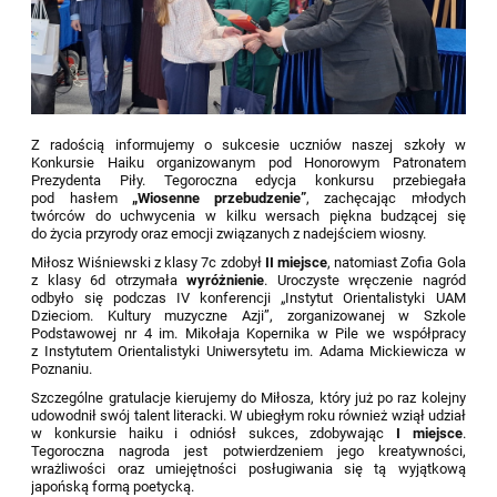
Z radością informujemy o sukcesie uczniów naszej szkoły w
Konkursie Haiku organizowanym pod Honorowym Patronatem
Prezydenta Piły. Tegoroczna edycja konkursu przebiegała
pod hasłem
„Wiosenne przebudzenie”
, zachęcając młodych
twórców do uchwycenia w kilku wersach piękna budzącej się
do życia przyrody oraz emocji związanych z nadejściem wiosny.
Miłosz Wiśniewski z klasy 7c zdobył
II miejsce
, natomiast Zofia Gola
z klasy 6d otrzymała
wyróżnienie
. Uroczyste wręczenie nagród
odbyło się podczas IV konferencji „Instytut Orientalistyki UAM
Dzieciom. Kultury muzyczne Azji”, zorganizowanej w Szkole
Podstawowej nr 4 im. Mikołaja Kopernika w Pile we współpracy
z Instytutem Orientalistyki Uniwersytetu im. Adama Mickiewicza w
Poznaniu.
Szczególne gratulacje kierujemy do Miłosza, który już po raz kolejny
udowodnił swój talent literacki. W ubiegłym roku również wziął udział
w konkursie haiku i odniósł sukces, zdobywając
I miejsce
.
Tegoroczna nagroda jest potwierdzeniem jego kreatywności,
wrażliwości oraz umiejętności posługiwania się tą wyjątkową
japońską formą poetycką.