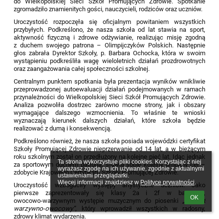
do Wielkopolskiej Sieci Szkół Promujących Zdrowie. Spotkanie
zgromadziło znamienitych gości, nauczycieli, rodziców oraz uczniów.
Uroczystość rozpoczęła się oficjalnym powitaniem wszystkich
przybyłych. Podkreślono, że nasza szkoła od lat stawia na sport,
aktywność fizyczną i zdrowe odżywianie, realizując misję zgodną
z duchem swojego patrona – Olimpijczyków Polskich. Następnie
głos zabrała Dyrektor Szkoły, p. Barbara Ochocka, która w swoim
wystąpieniu podkreśliła wagę wieloletnich działań prozdrowotnych
oraz zaangażowania całej społeczności szkolnej.
Centralnym punktem spotkania była prezentacja wyników wnikliwie
przeprowadzonej autoewaluacji działań podejmowanych w ramach
przynależności do Wielkopolskiej Sieci Szkół Promujących Zdrowie.
Analiza pozwoliła dostrzec zarówno mocne strony, jak i obszary
wymagające dalszego wzmocnienia. To właśnie te wnioski
wyznaczają kierunek dalszych działań, które szkoła będzie
realizować z dumą i konsekwencją.
Podkreślono również, że nasza szkoła posiada wojewódzki certyfikat
Szkoły Promującej Zdrowie nieprzerwanie od 14 lat, a w bieżącym
roku szkolnym został on przedłużony na kolejne pięć lat. Idąc jednak
Ta strona wykorzystuje pliki cookies. Korzystając z niej 
za sportowym duchem patrona, stawia sobie kolejny ambitny cel –
wyrażasz zgodę na ich używanie, zgodnie z aktualnymi 
zdobycie Krajowego Certyfikatu Szkoły Promującej Zdrowie.
ustawieniami przeglądarki.

Więcej informacji znajdziesz w 
Polityce prywatności
.
Uroczystość wzbogaciły występy artystyczne uczniów. Jako
pierwsze zaprezentowały się klasy 2a i 2f w barwnym,
OK
owocowo‑warzywnym występie muzycznym do piosenki
„Alfabet
warzywno‑owocowy”
, który wprowadził wszystkich w radosny,
zdrowy klimat wydarzenia.