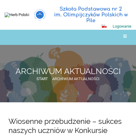
Szkoła Podstawowa nr 2
im. Olimpijczyków Polskich w
Pile
Logowanie
ARCHIWUM AKTUALNOŚCI
START
ARCHIWUM AKTUALNOŚCI
ARCHIWUM
Wiosenne przebudzenie – sukces
AKTUALNOŚCI
naszych uczniów w Konkursie